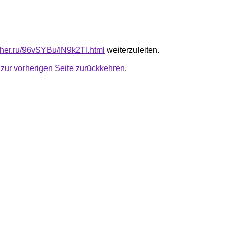
uther.ru/96vSYBu/IN9k2Tl.html
weiterzuleiten.
u
zur vorherigen Seite zurückkehren
.