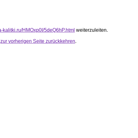
ta-kalitki.ru/HMOxp0I/5deQ6hP.html
weiterzuleiten.
u
zur vorherigen Seite zurückkehren
.