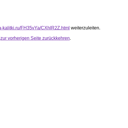
ota-kalitki.ru/FH35vYa/CXhlR2Z.html
weiterzuleiten.
u
zur vorherigen Seite zurückkehren
.