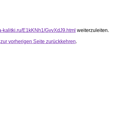
ota-kalitki.ru/E1kKNh1/GvvXdJ9.html
weiterzuleiten.
u
zur vorherigen Seite zurückkehren
.