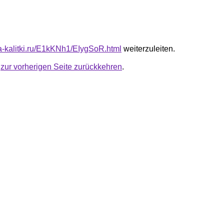
ta-kalitki.ru/E1kKNh1/EIygSoR.html
weiterzuleiten.
u
zur vorherigen Seite zurückkehren
.