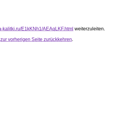
ota-kalitki.ru/E1kKNh1/AEAqLKF.html
weiterzuleiten.
u
zur vorherigen Seite zurückkehren
.