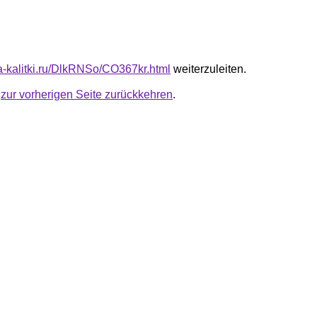
ta-kalitki.ru/DlkRNSo/CO367kr.html
weiterzuleiten.
u
zur vorherigen Seite zurückkehren
.