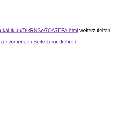
ota-kalitki.ru/DlkRNSo/7OA7EFA.html
weiterzuleiten.
u
zur vorherigen Seite zurückkehren
.