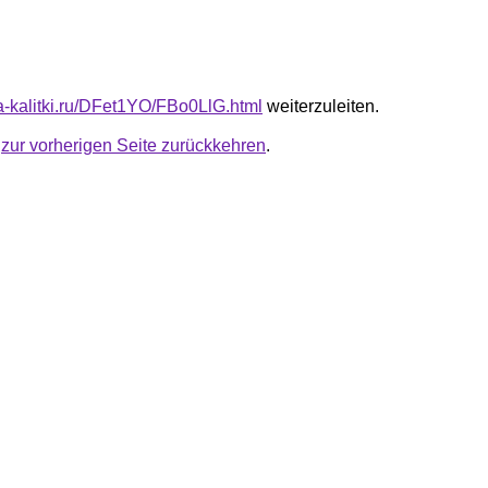
ta-kalitki.ru/DFet1YO/FBo0LlG.html
weiterzuleiten.
u
zur vorherigen Seite zurückkehren
.