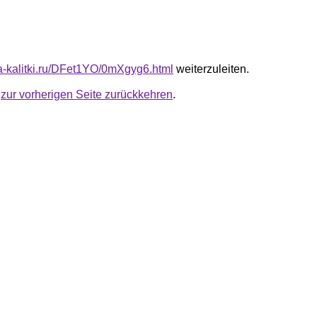
ota-kalitki.ru/DFet1YO/0mXgyg6.html
weiterzuleiten.
u
zur vorherigen Seite zurückkehren
.