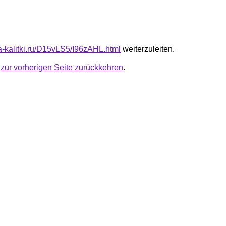
ta-kalitki.ru/D15vLS5/I96zAHL.html
weiterzuleiten.
u
zur vorherigen Seite zurückkehren
.