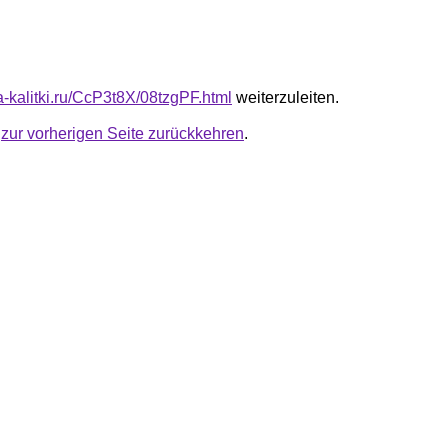
ta-kalitki.ru/CcP3t8X/08tzgPF.html
weiterzuleiten.
u
zur vorherigen Seite zurückkehren
.