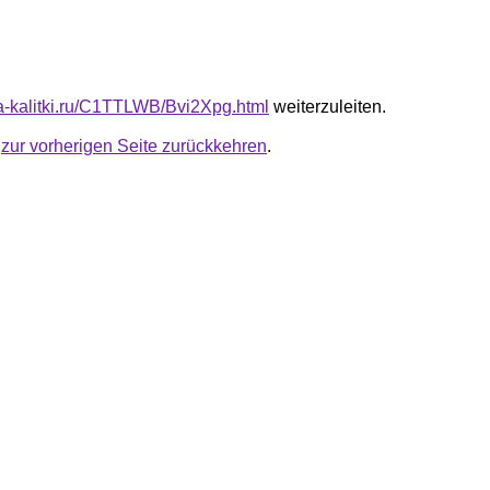
ota-kalitki.ru/C1TTLWB/Bvi2Xpg.html
weiterzuleiten.
u
zur vorherigen Seite zurückkehren
.