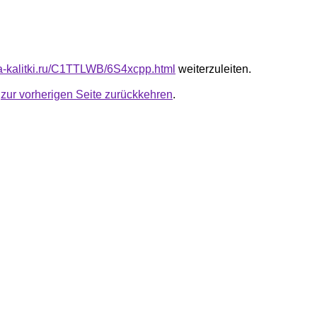
ota-kalitki.ru/C1TTLWB/6S4xcpp.html
weiterzuleiten.
u
zur vorherigen Seite zurückkehren
.