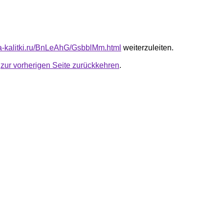
ota-kalitki.ru/BnLeAhG/GsbblMm.html
weiterzuleiten.
u
zur vorherigen Seite zurückkehren
.