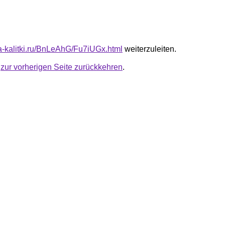
ota-kalitki.ru/BnLeAhG/Fu7iUGx.html
weiterzuleiten.
u
zur vorherigen Seite zurückkehren
.