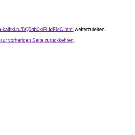
ota-kalitki.ru/BQ5qh0x/FLIdFMC.html
weiterzuleiten.
u
zur vorherigen Seite zurückkehren
.