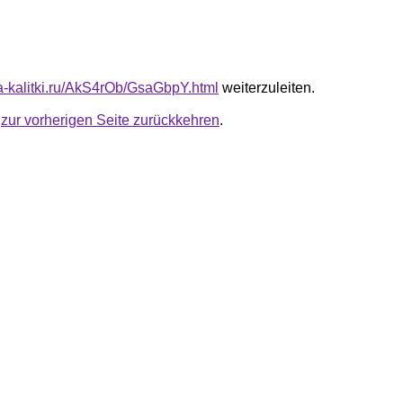
ta-kalitki.ru/AkS4rOb/GsaGbpY.html
weiterzuleiten.
u
zur vorherigen Seite zurückkehren
.