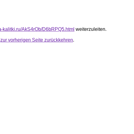
ota-kalitki.ru/AkS4rOb/D6bRPQ5.html
weiterzuleiten.
u
zur vorherigen Seite zurückkehren
.