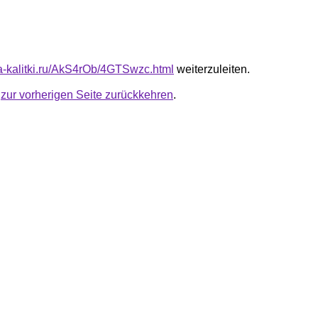
ota-kalitki.ru/AkS4rOb/4GTSwzc.html
weiterzuleiten.
u
zur vorherigen Seite zurückkehren
.