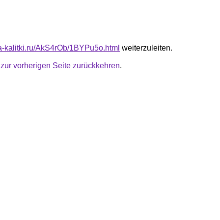
ota-kalitki.ru/AkS4rOb/1BYPu5o.html
weiterzuleiten.
u
zur vorherigen Seite zurückkehren
.