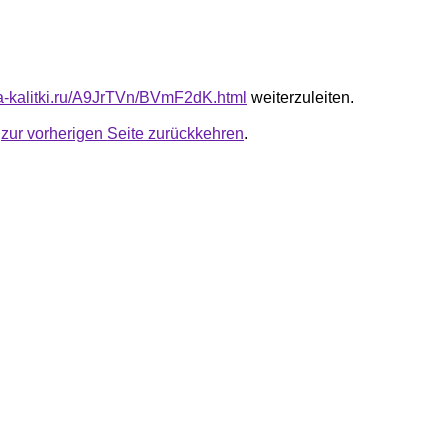
ota-kalitki.ru/A9JrTVn/BVmF2dK.html
weiterzuleiten.
u
zur vorherigen Seite zurückkehren
.