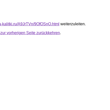
ta-kalitki.ru/A9JrTVn/9OfOSnO.html
weiterzuleiten.
u
zur vorherigen Seite zurückkehren
.