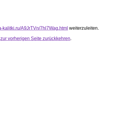
ta-kalitki.ru/A9JrTVn/7hl7Wag.html
weiterzuleiten.
u
zur vorherigen Seite zurückkehren
.