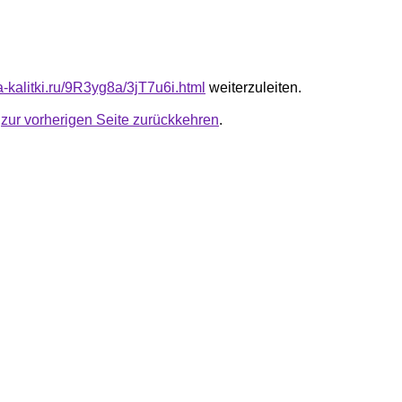
ta-kalitki.ru/9R3yg8a/3jT7u6i.html
weiterzuleiten.
u
zur vorherigen Seite zurückkehren
.