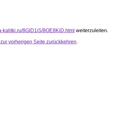
ta-kalitki.ru/8GlD1iS/8OE8KiD.html
weiterzuleiten.
u
zur vorherigen Seite zurückkehren
.