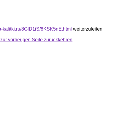
ta-kalitki.ru/8GlD1iS/8KSK5nE.html
weiterzuleiten.
u
zur vorherigen Seite zurückkehren
.