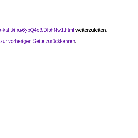
ta-kalitki.ru/6ybQ4e3/DIshNw1.html
weiterzuleiten.
u
zur vorherigen Seite zurückkehren
.