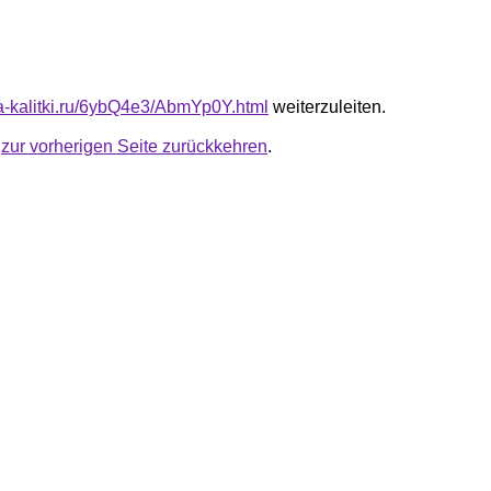
ota-kalitki.ru/6ybQ4e3/AbmYp0Y.html
weiterzuleiten.
u
zur vorherigen Seite zurückkehren
.