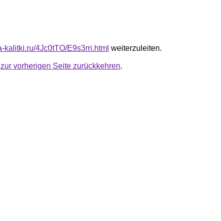
ta-kalitki.ru/4Jc0tTO/E9s3rri.html
weiterzuleiten.
u
zur vorherigen Seite zurückkehren
.