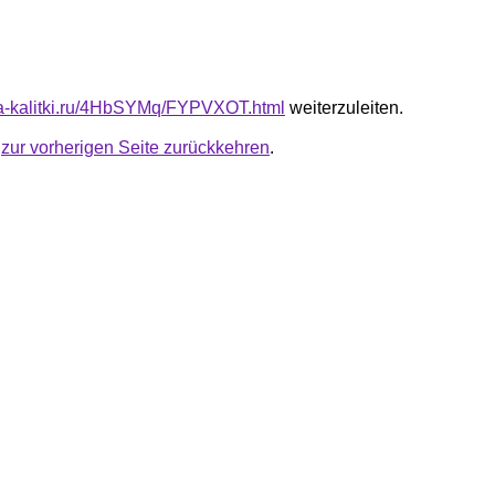
ota-kalitki.ru/4HbSYMq/FYPVXOT.html
weiterzuleiten.
u
zur vorherigen Seite zurückkehren
.