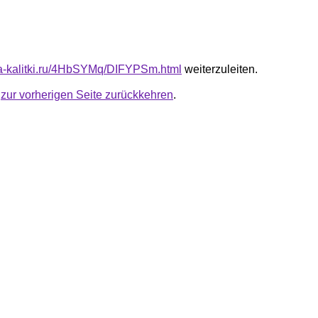
ota-kalitki.ru/4HbSYMq/DIFYPSm.html
weiterzuleiten.
u
zur vorherigen Seite zurückkehren
.