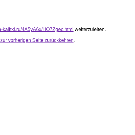
ota-kalitki.ru/4A5yA6x/HO7Zgec.html
weiterzuleiten.
u
zur vorherigen Seite zurückkehren
.