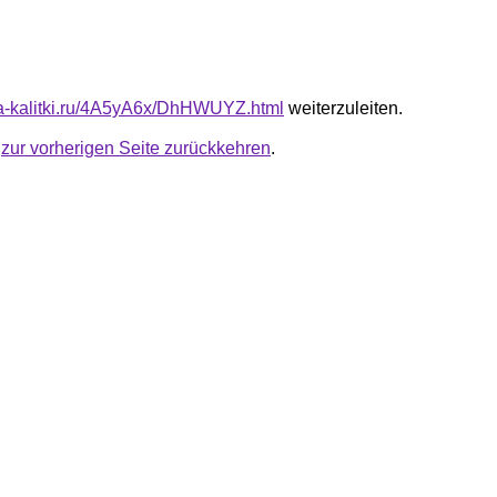
ota-kalitki.ru/4A5yA6x/DhHWUYZ.html
weiterzuleiten.
u
zur vorherigen Seite zurückkehren
.