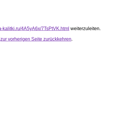
ta-kalitki.ru/4A5yA6x/7TsPtVK.html
weiterzuleiten.
u
zur vorherigen Seite zurückkehren
.