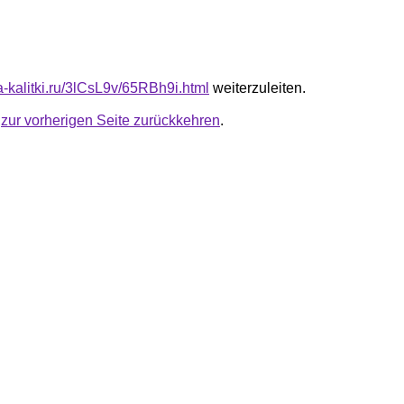
ta-kalitki.ru/3lCsL9v/65RBh9i.html
weiterzuleiten.
u
zur vorherigen Seite zurückkehren
.