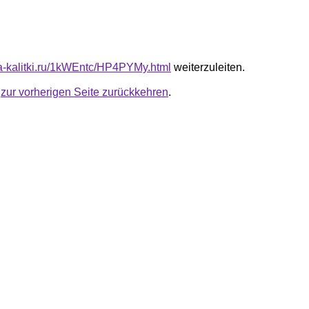
ota-kalitki.ru/1kWEntc/HP4PYMy.html
weiterzuleiten.
u
zur vorherigen Seite zurückkehren
.