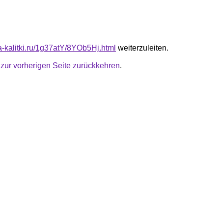
ta-kalitki.ru/1g37atY/8YOb5Hj.html
weiterzuleiten.
u
zur vorherigen Seite zurückkehren
.