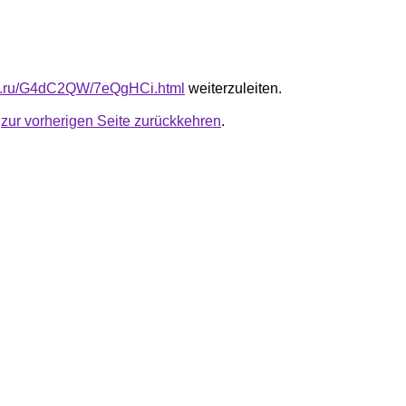
-fb.ru/G4dC2QW/7eQgHCi.html
weiterzuleiten.
u
zur vorherigen Seite zurückkehren
.