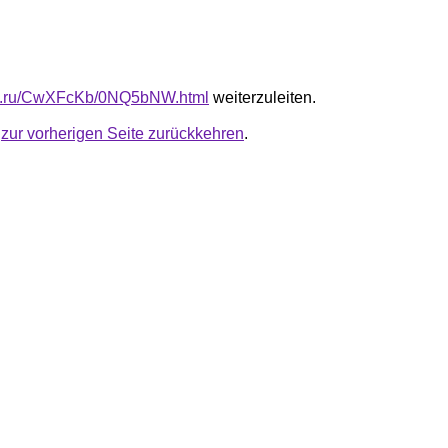
-fb.ru/CwXFcKb/0NQ5bNW.html
weiterzuleiten.
u
zur vorherigen Seite zurückkehren
.