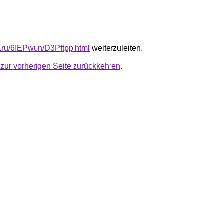
fb.ru/6IEPwun/D3Pftpp.html
weiterzuleiten.
u
zur vorherigen Seite zurückkehren
.