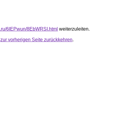
fb.ru/6IEPwun/8EbWRSI.html
weiterzuleiten.
u
zur vorherigen Seite zurückkehren
.