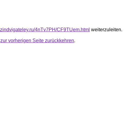
azindvigateley.ru/4nTv7PH/CF9TUem.html
weiterzuleiten.
u
zur vorherigen Seite zurückkehren
.