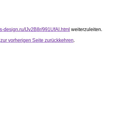
us-design.ru/IJv2B8r/991UfAl.html
weiterzuleiten.
u
zur vorherigen Seite zurückkehren
.