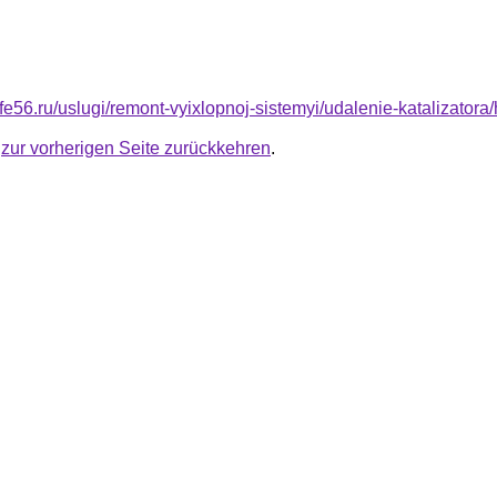
life56.ru/uslugi/remont-vyixlopnoj-sistemyi/udalenie-katalizator
u
zur vorherigen Seite zurückkehren
.