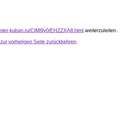
master-kuban.ru/CIMI9y0/EHZZXA8.html
weiterzuleiten.
u
zur vorherigen Seite zurückkehren
.