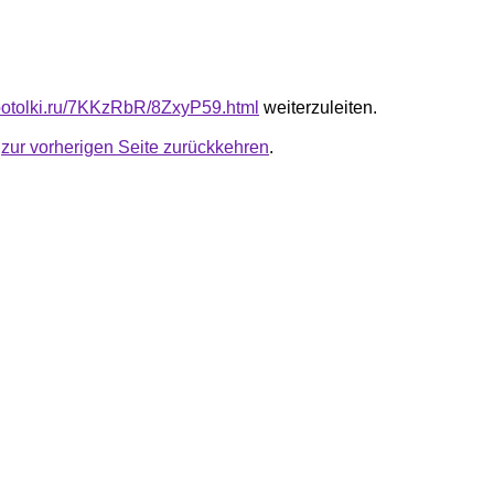
e-potolki.ru/7KKzRbR/8ZxyP59.html
weiterzuleiten.
u
zur vorherigen Seite zurückkehren
.